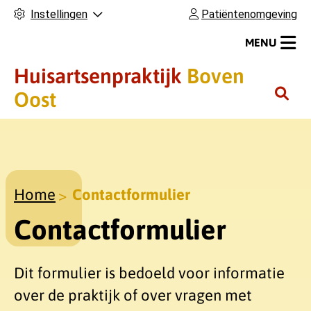
Instellingen
Patiëntenomgeving
MENU
Huisartsenpraktijk
Boven
H
Oost
o
o
f
d
m
Home
Contactformulier
e
Contactformulier
n
u
Dit formulier is bedoeld voor informatie
over de praktijk of over vragen met