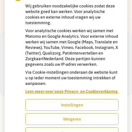
Wij gebruiken noodzakelijke cookies zodat deze
website goed kan werken. Voor analytische
cookies en externe inhoud vragen wij uw
toestemming.
Voor analytische cookies werken wij samen met
Matomo en Google Analytics. Voor externe inhoud
werken wij samen met Google (Maps, Translate en
Reviews), YouTube, Vimeo, Facebook, Instagram, X
(Twitter), Qualizorg, Patiëntenvertellen en
ZorgkaartNederland. Deze partijen kunnen
U heeft geen toestemming gegeven voor
gegevens zoals uw IP-adres verwerken.
externe inhoud
die nodig is om dit te
zien.
Via Cookie-instellingen onderaan de website kunt
u op ieder moment uw toestemming intrekken of
Cookie-instellingen wijzigen
aanpassen.
Lees meer over onze Privacy- en Cookieverklaring.
Instellingen
Uw Zorg Online
|
Beheer
Weigeren
Privacy verklaring
|
Cookie-instellingen
|
Voorwaarden