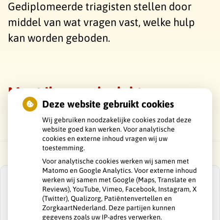
Gediplomeerde triagisten stellen door
middel van wat vragen vast, welke hulp
kan worden geboden.
Moet ik naar de dokter
Deze website gebruikt cookies
Wij gebruiken noodzakelijke cookies zodat deze
website goed kan werken. Voor analytische
cookies en externe inhoud vragen wij uw
toestemming.
Voor analytische cookies werken wij samen met
Matomo en Google Analytics. Voor externe inhoud
werken wij samen met Google (Maps, Translate en
Reviews), YouTube, Vimeo, Facebook, Instagram, X
(Twitter), Qualizorg, Patiëntenvertellen en
ZorgkaartNederland. Deze partijen kunnen
U heeft geen toestemming gegeven voor
gegevens zoals uw IP-adres verwerken.
externe inhoud
die nodig is om dit te