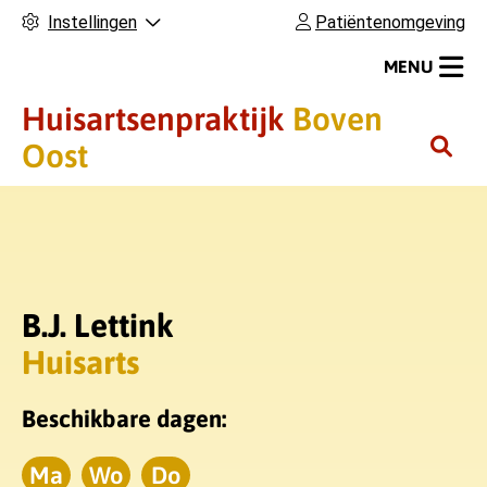
Instellingen
Patiëntenomgeving
MENU
Huisartsenpraktijk
Boven
H
Oost
o
o
f
d
m
B.J. Lettink
e
n
Huisarts
u
Beschikbare dagen:
Ma
Wo
Do